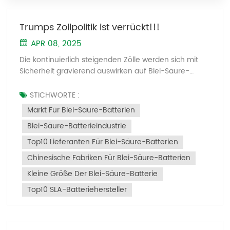
Trumps Zollpolitik ist verrückt!!!
APR 08, 2025
Die kontinuierlich steigenden Zölle werden sich mit
Sicherheit gravierend auswirken auf Blei-Säure-
Batterie Industrie. Trump dreht völlig durch. I.
Exportdruck auf dem US-Markt und
STICHWORTE :
Branchenanpassungen Anstieg der Tarifkosten:
Markt Für Blei-Säure-Batterien
Chinesische Blei-Säure-Batterieexporte in die USA
Blei-Säure-Batterieindustrie
unterliegen nun einem umfassenden Zollsatz von 54
%, der die bisherigen Zölle mit den neuen
Top10 Lieferanten Für Blei-Säure-Batterien
„Gegenzöllen“ kombiniert. Dies hat die Exportkosten
Chinesische Fabriken Für Blei-Säure-Batterien
drastisch erhöht und zu erheblichen
Auftragsverlusten für kleine und mittlere
Kleine Größe Der Blei-Säure-Batterie
Unternehmen (KMU) geführt. Gesperrte
Top10 SLA-Batteriehersteller
Umschlagswege: Wichtige Umschlagplätze in
Südostasien (z. B. Vietnam) unterliegen einem
Zollsatz von 46 %, was die Möglichkeiten, Zölle über
Drittländer zu umgehen, weiter einschränkt.