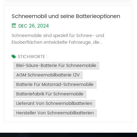
Schneemobil und seine Batterieoptionen
DEC 26, 2024
Schneemobile sind speziell für Schnee- und
Eisoberflächen entwickelte Fahrzeuge, die
typischerweise mit Skiern und Raupen ausgestattet
sind, um gute Traktion und Stabilität zu gewährleisten.
STICHWORTE :
Da Schneemobile in Umgebungen mit extrem
Blei-Säure-Batterie Für Schneemobile
niedrigen Temperaturen eingesetzt werden, stellen
AGM Schneemobilbatterie 12V
sie besondere Anforderungen an die Batterieleistung,
insbesondere im Hinblick auf die
Batterie Für Motorrad-Schneemobile
Kaltstartleistung. Warum Blei-Säure-Batterien
Batteriefabrik Für Schneemobile
Werden Lithiumbatterien vorgezogenEs gibt mehrere
Gründe, warum Blei-Säure-Batterien für
Lieferant Von Schneemobilbatterien
Schneemobile gegenüber Lithium-Batterien
Hersteller Von Schneemobilbatterien
bevorzugt werden: Sicherheit: Blei-Säure-Batterien
haben stabile chemische Eigenschaften und neigen
weniger dazu, Feuer zu fangen oder zu explodieren,
im Gegensatz zu Lithium-Batterien, die bei