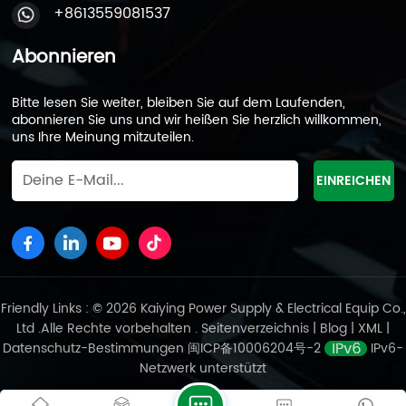
Start bei kaltem Wetter gewährleisten. Selbst unter
+8613559081537
extremeren Bedingungen bei -25 °C können diese
Batterien dank ihres hohen CCA-Werts eine
Abonnieren
hervorragende Leistung beibehalten und so einen
ausreichenden Startstrom bei extrem niedrigen
Bitte lesen Sie weiter, bleiben Sie auf dem Laufenden,
Temperaturen gewährleisten. Geringe
abonnieren Sie uns und wir heißen Sie herzlich willkommen,
Selbstentladungsrate:In kalten Umgebungen ist auch
uns Ihre Meinung mitzuteilen.
die Selbstentladungsrate des Akkus ein wichtiger
Gesichtspunkt. AGM-Batterien, wie die von namhafte
Batteriehersteller, haben eine sehr geringe
Selbstentladungsrate und haben, solange sie nicht
überladen werden, eine längere Lebensdauer als
herkömmliche Blei-Säure-Batterien. Dies bedeutet,
dass diese AGM-Batterien ihre Ladung bei
Nichtgebrauch über einen längeren Zeitraum halten
Friendly Links : © 2026 Kaiying Power Supply & Electrical Equip Co.,
können, was insbesondere für den Einsatz von
Ltd .Alle Rechte vorbehalten .
Seitenverzeichnis
|
Blog
|
XML
|
Schneemobilen im Winter wichtig ist. Aufgrund der
Datenschutz-Bestimmungen
闽ICP备10006204号-2
IPv6-
besonderen Einsatzumgebung und Anforderungen
Netzwerk unterstützt
von Schneemobilen, Ventilgeregelte Blei-Säure-
Batterien, werden aufgrund ihrer Vorteile hinsichtlich