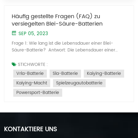
Häufig gestellte Fragen (FAQ) zu
versiegelten Blei-Säure-Batterien
SEP 05, 2023
Frage 1: Wie lang ist die Lebensdauer einer Blei-
Säure-Batterie? Antwort: Die Lebensdauer einer
Blei-Säure-Batterie wird in der Regel durch die
Nutzungsbedingungen und Wartungsverfahren
STICHWORTE :
bestimmt. Blei-Säure-Batterien können bei
Vrla-Batterie
Sla-Batterie
Kaiying-Batterie
ordnungsgemäßer Verwendung und Wartung in der
Kaiying-Macht
Spielzeugautobatterie
Regel 3 bis 5 Jahre halten. Frage 2: Wie verwende
und pflege ich Blei-Säure-Batterien richtig? Antwort:
Powersport-Batterie
Die ordnungsgemäße Verwendung und Wartung von
Blei-Säure-Batterien kann ihre Lebensdauer
verlängern und die Leistung optimieren. Hier sind ein
paar Vorschläge: Befolgen Sie die korrekten Lade-
und Entlademethoden. Vermeiden Sie Tiefentladung
KONTAKTIERE UNS
und Überladung. Halten Sie die Batterien sauber und