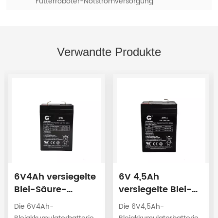
Futterroboter-Notstromversorgung
Verwandte Produkte
6V4Ah versiegelte
6V 4,5Ah
Blei-Säure-
versiegelte Blei-
Batterie 3FM4
Säure-Batterie
Die 6V4Ah-
Die 6V4,5Ah-
USV-Batterie
3FM4.5 USV-