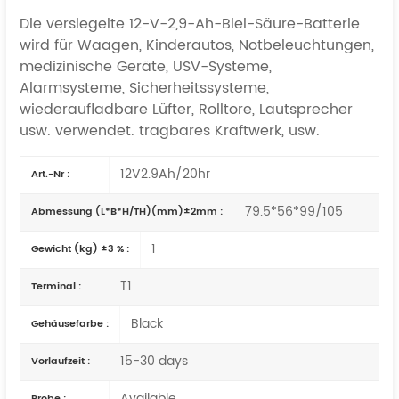
Die versiegelte 12-V-2,9-Ah-Blei-Säure-Batterie
wird für Waagen, Kinderautos, Notbeleuchtungen,
medizinische Geräte, USV-Systeme,
Alarmsysteme, Sicherheitssysteme,
wiederaufladbare Lüfter, Rolltore, Lautsprecher
usw. verwendet.
tragbares Kraftwerk,
usw.
12V2.9Ah/20hr
Art.-Nr :
79.5*56*99/105
Abmessung (L*B*H/TH)(mm)±2mm :
1
Gewicht (kg) ±3 % :
T1
Terminal :
Black
Gehäusefarbe :
15-30 days
Vorlaufzeit :
Available
Probe :