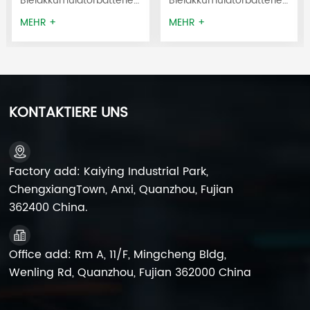
Bleiakkumulatorbatterie
Bleiakkumulatorbatterie
Batterie
wird verwendet für
wird verwendet für
MEHR +
MEHR +
Waagen,
Waagen,
Kinderfahrzeuge,
Kinderfahrzeuge,
Notbeleuchtung,
Notbeleuchtung,
medizinische Geräte,
medizinische Geräte,
USV-Anlagen,
USV-Anlagen,
KONTAKTIERE UNS
Alarmanlagen,
Alarmanlagen,
Sicherheitssysteme,
Sicherheitssysteme,
wiederaufladbare
wiederaufladbare
Ventilatoren, Rolltore
Ventilatoren, Rolltore
Factory add: Kaiying Industrial Park,
und
und
ChengxiangTown, Anxi, Quanzhou, Fujian
Lautsprecher.tragbare
Lautsprecher.tragbare
362400 China.
Stromversorgungsstation
Stromversorgungsstation
usw.
usw.
Office add: Rm A, 11/F, Mingcheng Bldg,
Wenling Rd, Quanzhou, Fujian 362000 China