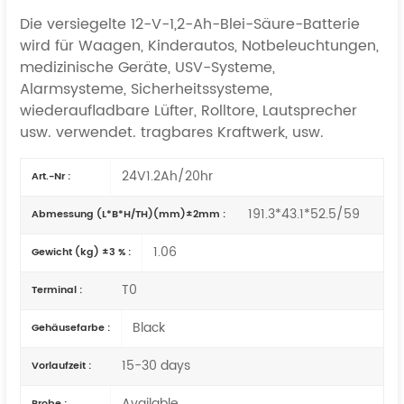
Die versiegelte 12-V-1,2-Ah-Blei-Säure-Batterie
wird für Waagen, Kinderautos, Notbeleuchtungen,
medizinische Geräte, USV-Systeme,
Alarmsysteme, Sicherheitssysteme,
wiederaufladbare Lüfter, Rolltore, Lautsprecher
usw. verwendet.
tragbares Kraftwerk,
usw.
24V1.2Ah/20hr
Art.-Nr :
191.3*43.1*52.5/59
Abmessung (L*B*H/TH)(mm)±2mm :
1.06
Gewicht (kg) ±3 % :
T0
Terminal :
Black
Gehäusefarbe :
15-30 days
Vorlaufzeit :
Available
Probe :