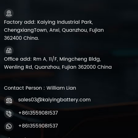
Sicherheitssysteme,
Sicherheitssysteme,
wiederaufladbare
wiederaufladbare
Ventilatoren, Rolltore
Ventilatoren, Rolltore
Factory add: Kaiying Industrial Park,
und
und
ChengxiangTown, Anxi, Quanzhou, Fujian
Lautsprecher.tragbare
Lautsprecher.tragbare
362400 China.
Stromversorgungsstation
Stromversorgungsstation
usw.
usw.
Office add: Rm A, 11/F, Mingcheng Bldg,
Wenling Rd, Quanzhou, Fujian 362000 China
Contact Person : William Lian
sales03@kaiyingbattery.com
+8613559081537
+8613559081537