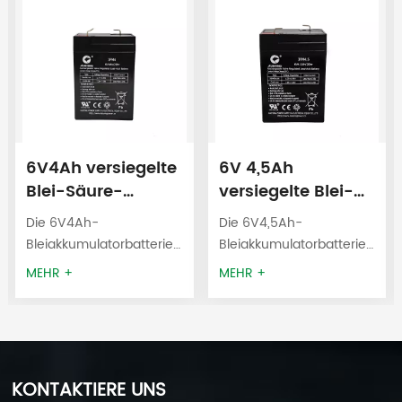
6V4Ah versiegelte
6V 4,5Ah
Blei-Säure-
versiegelte Blei-
Batterie 3FM4
Säure-Batterie
Die 6V4Ah-
Die 6V4,5Ah-
USV-Batterie
3FM4.5 USV-
Bleiakkumulatorbatterie
Bleiakkumulatorbatterie
Batterie
wird verwendet für
wird verwendet für
MEHR +
MEHR +
Waagen,
Waagen,
Kinderfahrzeuge,
Kinderfahrzeuge,
Notbeleuchtung,
Notbeleuchtung,
medizinische Geräte,
medizinische Geräte,
USV-Anlagen,
USV-Anlagen,
KONTAKTIERE UNS
Alarmanlagen,
Alarmanlagen,