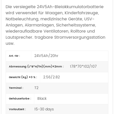
Die versiegelte 24V5Ah-Bleiakkumulatorbatterie
wird verwendet für Waagen, Kinderfahrzeuge,
Notbeleuchtung, medizinische Geräte, USV-
Anlagen, Alarmanlagen, Sicherheitssysteme,
wiederaufladbare Ventilatoren, Rolltore und
Lautsprecher.
tragbare Stromversorgungsstation
usw.
24V5Ah/20hr
Art.-Nr :
178*70*102/107
Abmessung (L*B*H/TH)(mm)±2mm :
2.56/2.82
Gewicht (kg) ±3 % :
T2
Terminal :
Black
Gehäusefarbe :
15-30 days
Vorlaufzeit :