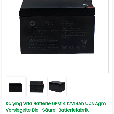
Kaiying Vrla Batterie 6FM14 12V14Ah Ups Agm
Versiegelte Blei-Säure-Batteriefabrik