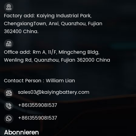
wiederaufladbare
wiederaufladbare
Ventilatoren, Rolltore
Ventilatoren, Rolltore
Factory add: Kaiying Industrial Park,
und
und
ChengxiangTown, Anxi, Quanzhou, Fujian
Lautsprecher.tragbare
Lautsprecher.tragbare
362400 China.
Stromversorgungsstation
Stromversorgungsstation
usw.
usw.
Office add: Rm A, 11/F, Mingcheng Bldg,
Wenling Rd, Quanzhou, Fujian 362000 China
Contact Person : William Lian
sales03@kaiyingbattery.com
+8613559081537
+8613559081537
Abonnieren