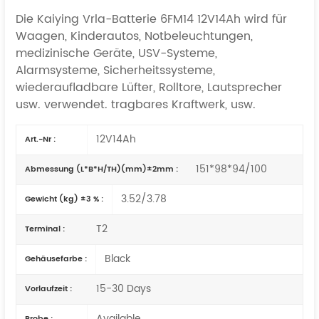
Die Kaiying Vrla-Batterie 6FM14 12V14Ah wird für
Waagen, Kinderautos, Notbeleuchtungen,
medizinische Geräte, USV-Systeme,
Alarmsysteme, Sicherheitssysteme,
wiederaufladbare Lüfter, Rolltore, Lautsprecher
usw. verwendet.
tragbares Kraftwerk,
usw.
12V14Ah
Art.-Nr :
151*98*94/100
Abmessung (L*B*H/TH)(mm)±2mm :
3.52/3.78
Gewicht (kg) ±3 % :
T2
Terminal :
Black
Gehäusefarbe :
15-30 Days
Vorlaufzeit :
Available
Probe :