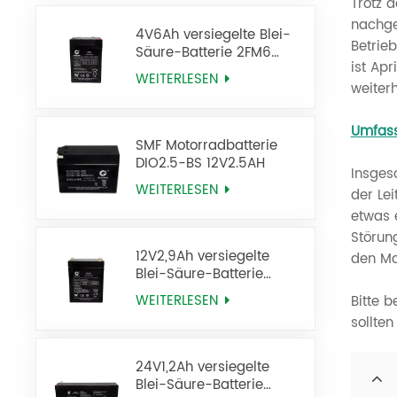
Trotz 
nachge
4V6Ah versiegelte Blei-
Betrie
Säure-Batterie 2FM6
ist Apr
USV-Batterie
WEITERLESEN
weiter
Umfass
SMF Motorradbatterie
DIO2.5-BS 12V2.5AH
Insges
WEITERLESEN
der Le
etwas 
Störun
12V2,9Ah versiegelte
den Ma
Blei-Säure-Batterie
6FM2,9 USV-Batterie
WEITERLESEN
Bitte 
sollte
24V1,2Ah versiegelte
Blei-Säure-Batterie