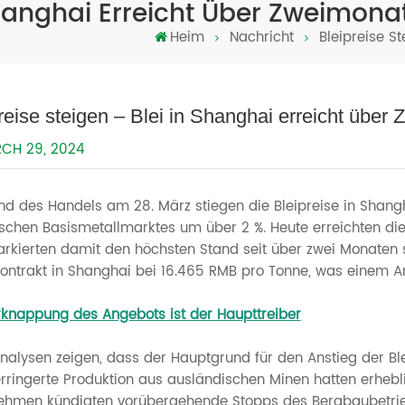
 Shanghai Erreicht Über Zweimon
Heim
Nachricht
Bleipreise S
reise steigen – Blei in Shanghai erreicht übe
CH 29, 2024
d des Handels am 28. März stiegen die Bleipreise in Shang
ischen Basismetallmarktes um über 2 %. Heute erreichten die
rkierten damit den höchsten Stand seit über zwei Monaten 
ontrakt in Shanghai bei 16.465 RMB pro Tonne, was einem Ans
rknappung des Angebots ist der Haupttreiber
nalysen zeigen, dass der Hauptgrund für den Anstieg der Bl
erringerte Produktion aus ausländischen Minen hatten erheb
ehmen kündigten vorübergehende Stopps des Bergbaubetrieb