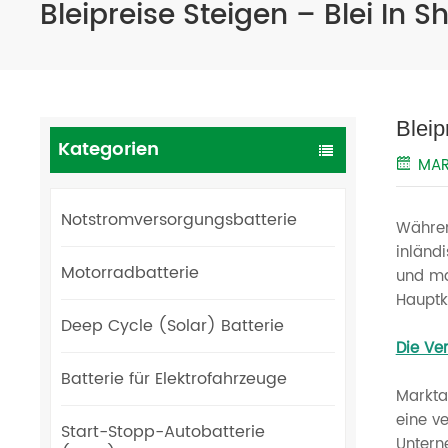
Bleipreise Steigen – Blei In
Bleip
Kategorien
MAR
Notstromversorgungsbatterie
Währen
inländ
Motorradbatterie
und ma
Hauptk
Deep Cycle (Solar) Batterie
Die Ve
Batterie für Elektrofahrzeuge
Markta
eine v
Start-Stopp-Autobatterie
Untern