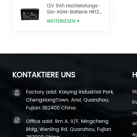
12V 9Ah Hochleistungs-
Sla-AGM-Batterie HR12-
34W 12V 34W HR12-9
WEITERLESEN
KONTAKTIERE UNS
H
Factory add: Kaiying Industrial Park,
Sl
ChengxiangTown, Anxi, Quanzhou,
6V
Fujian 362400 China.
Ve
Office add: Rm A, 11/F, Mingcheng
Wi
Bldg, Wenling Rd, Quanzhou, Fujian
Ag