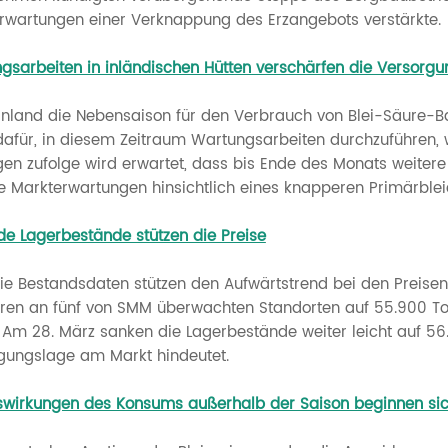
rwartungen einer Verknappung des Erzangebots verstärkte.
gsarbeiten in inländischen Hütten verschärfen die Versor
Inland die Nebensaison für den Verbrauch von Blei-Säure-Bat
dafür, in diesem Zeitraum Wartungsarbeiten durchzuführen, 
en zufolge wird erwartet, dass bis Ende des Monats weiter
e Markterwartungen hinsichtlich eines knapperen Primärblei
de Lagerbestände stützen die Preise
ie Bestandsdaten stützen den Aufwärtstrend bei den Preise
rren an fünf von SMM überwachten Standorten auf 55.900 To
 Am 28. März sanken die Lagerbestände weiter leicht auf 5
gungslage am Markt hindeutet.
swirkungen des Konsums außerhalb der Saison beginnen sic