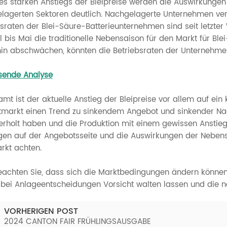
des starken Anstiegs der Bleipreise werden die Auswirkunge
lagerten Sektoren deutlich. Nachgelagerte Unternehmen verh
bsraten der Blei-Säure-Batterieunternehmen sind seit letzter
il bis Mai die traditionelle Nebensaison für den Markt für Ble
hin abschwächen, könnten die Betriebsraten der Unternehmen
ende Analyse
amt ist der aktuelle Anstieg der Bleipreise vor allem auf ei
itmarkt einen Trend zu sinkendem Angebot und sinkender Na
erholt haben und die Produktion mit einem gewissen Anstieg 
gen auf der Angebotsseite und die Auswirkungen der Nebens
rkt achten.
beachten Sie, dass sich die Marktbedingungen ändern können 
n bei Anlageentscheidungen Vorsicht walten lassen und die 
VORHERIGEN POST
2024 CANTON FAIR FRÜHLINGSAUSGABE