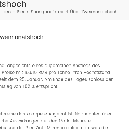
atshoch
Türkçe
teigen – Blei In Shanghai Erreicht Über Zweimonatshoch
فارسی
العربية
r Zweimonatshoch
hai angesichts eines allgemeinen Anstiegs des
 Preise mit 16.515 RMB pro Tonne ihren Höchststand
seit dem 25. Januar. Am Ende des Tages schloss der
tieg von 1,82 % entspricht.
eipreise das knappere Angebot ist. Nachrichten über
liche Auswirkungen auf den Markt. Mehrere
s und der Blei-Zink-Minenproduktion an, was die