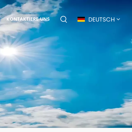
DEUTSCH
KONTAKTIERE UNS
English
français
Deutsch
简体中文
русский
español
português