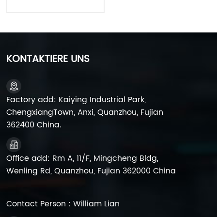
YTX9A-BS 12V9Ah
Starten der
Motorradbatteriefabrik
KONTAKTIERE UNS
Factory add: Kaiying Industrial Park,
ChengxiangTown, Anxi, Quanzhou, Fujian
362400 China.
Office add: Rm A, 11/F, Mingcheng Bldg,
Wenling Rd, Quanzhou, Fujian 362000 China
Contact Person : William Lian