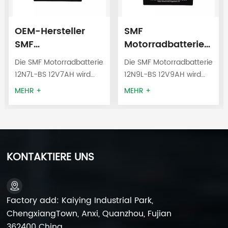
OEM-Hersteller
SMF
SMF
Motorradbatterie
Motorradbatterie
12N9L-BS 12V9AH
Die SMF Motorradbatterie
Die SMF Motorradbatterie
12N7L-BS 12V7Ah
12N7L-BS 12V7AH wird
12N9L-BS 12V9AH wird
häufig in Motorrädern,
häufig in Motorrädern,
MEHR +
MEHR +
Rollern, ATVs (All Terrain
Rollern, ATVs (All Terrain
Vehicles), SSV-UTVs,
Vehicles), SSV-UTVs,
Strandbuggys,
Strandbuggys,
Schneemobilen, Ski-
Schneemobilen, Ski-
Doos,
Doos,
KONTAKTIERE UNS
Wasserfahrzeugen,
Wasserfahrzeugen,
Gartengeräten,
Gartengeräten,
Elektromotoren usw.
Elektromotoren usw.
verwendet.
verwendet.
Factory add: Kaiying Industrial Park,
ChengxiangTown, Anxi, Quanzhou, Fujian
362400 China.