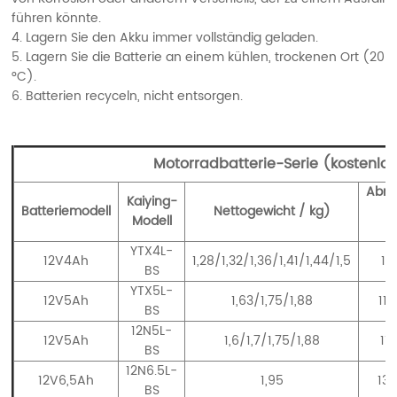
führen könnte.
4. Lagern Sie den Akku immer vollständig geladen.
5. Lagern Sie die Batterie an einem kühlen, trockenen Ort (20
°C).
6. Batterien recyceln, nicht entsorgen.
Motorradbatterie-Serie (kostenlo
Abm
Kaiying-
Batteriemodell
Nettogewicht / kg)
(
Modell
YTX4L-
12V4Ah
1,28/1,32/1,36/1,41/1,44/1,5
11
BS
YTX5L-
12V5Ah
1,63/1,75/1,88
11
BS
12N5L-
12V5Ah
1,6/1,7/1,75/1,88
11
BS
12N6.5L-
12V6,5Ah
1,95
13
BS