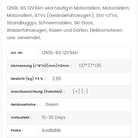
12N9L-BS 12V9Ah wird häufig in Motorrädern, Motorrädern,
Motorrollern, ATVs (Geländefahrzeugen), SSV-UTVs,
Strandbuggys, Schneemobilen, Ski-Doos,
Wasserfahrzeugen, Rasen und Gärten, Elektromotoren
usw. verwendet.
12N9L-BS 12V9Ah
Art.-Nr :
137*77*135
Abmessung (L*B*H)(mm)±2mm :
2.85
Gewicht (kg) ±3 % :
[+] [-]
Anschlussrichtung (Polarität): :
Green
Gehäusefarbe :
15-30 Days
Vorlaufzeit :
Available
Probe :