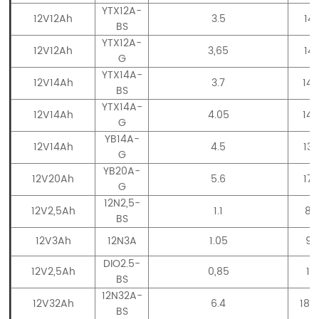
YTX12A-
12V12Ah
3.5
14
BS
YTX12A-
12V12Ah
3,65
14
G
YTX14A-
12V14Ah
3.7
14
BS
YTX14A-
12V14Ah
4.05
14
G
YB14A-
12V14Ah
4.5
13
G
YB20A-
12V20Ah
5.6
17
G
12N2,5-
12V2,5Ah
1.1
80
BS
12V3Ah
12N3A
1.05
99
DIO2.5-
12V2,5Ah
0,85
11
BS
12N32A-
12V32Ah
6.4
185
BS