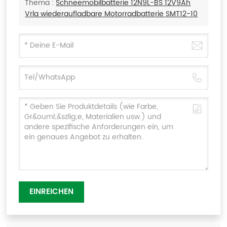
Thema :
Schneemobilbatterie 12N9L-BS 12V9Ah
Vrla wiederaufladbare Motorradbatterie SMT12-10
EINREICHEN