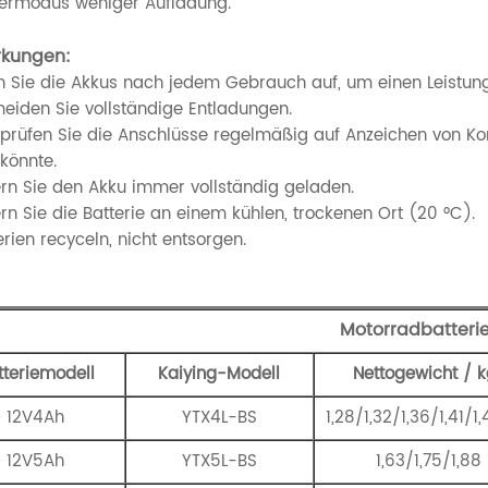
ermodus weniger Aufladung.
kungen:
en Sie die Akkus nach jedem Gebrauch auf, um einen Leistun
meiden Sie vollständige Entladungen.
rprüfen Sie die Anschlüsse regelmäßig auf Anzeichen von Ko
könnte.
ern Sie den Akku immer vollständig geladen.
rn Sie die Batterie an einem kühlen, trockenen Ort (20 °C).
erien recyceln, nicht entsorgen.
Motorradbatterie
tteriemodell
Kaiying-Modell
Nettogewicht / 
12V4Ah
YTX4L-BS
1,28/1,32/1,36/1,41/1,
12V5Ah
YTX5L-BS
1,63/1,75/1,88