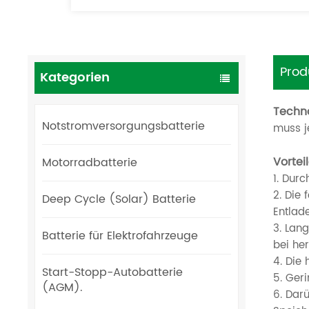
Prod
Kategorien
Techno
Notstromversorgungsbatterie
muss j
Vorteil
Motorradbatterie
1. Dur
2. Die 
Deep Cycle (Solar) Batterie
Entlade
3. Lan
Batterie für Elektrofahrzeuge
bei he
4. Die
Start-Stopp-Autobatterie
5. Ger
(AGM).
6. Dar