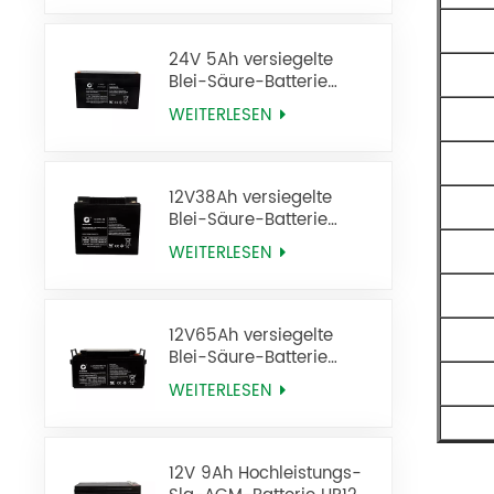
24V 5Ah versiegelte
Blei-Säure-Batterie
12FM5 USV-Batterie
WEITERLESEN
12V38Ah versiegelte
Blei-Säure-Batterie
6FM38
WEITERLESEN
12V65Ah versiegelte
Blei-Säure-Batterie
6FM65
WEITERLESEN
12V 9Ah Hochleistungs-