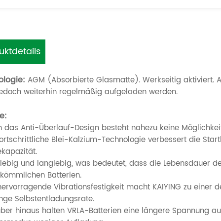
uktdetails
logie:
AGM (Absorbierte Glasmatte). Werkseitig aktiviert. A
edoch weiterhin regelmäßig aufgeladen werden.
e:
ch das Anti-Überlauf-Design besteht nahezu keine Möglichkei
fortschrittliche Blei-Kalzium-Technologie verbessert die Sta
kapazität.
glebig und langlebig, was bedeutet, dass die Lebensdauer der
rkömmlichen Batterien.
 hervorragende Vibrationsfestigkeit macht KAIYING zu einer d
inge Selbstentladungsrate.
über hinaus halten VRLA-Batterien eine längere Spannung au