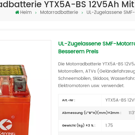
dbatterie YTX5A-BS 12V5Ah Mit
Heim
Motorradbatterie
UL-Zugelassene SMF-
UL-Zugelassene SMF-Motorra
Besserem Preis
Die Motorradbatterie YTX5A-BS 12V5A
Motorrollern, ATVs (Geländefahrzeu
Schneemobilen, Skidoos, Wasserfah
Elektromotoren usw. verwendet.
YTX5A-BS 12V
Art.-Nr :
113
Abmessung (L*B*H)(mm)±2mm :
1.75
Gewicht (kg) ±3 % :