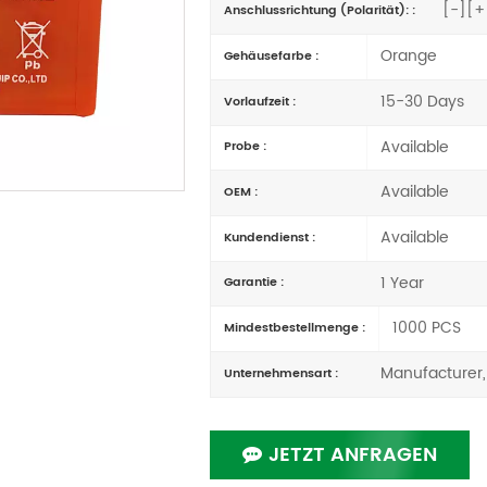
[-][+
Anschlussrichtung (Polarität): :
Orange
Gehäusefarbe :
15-30 Days
Vorlaufzeit :
Available
Probe :
Available
OEM :
Available
Kundendienst :
1 Year
Garantie :
1000 PCS
Mindestbestellmenge :
Manufacturer,
Unternehmensart :
JETZT ANFRAGEN