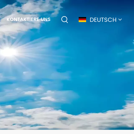
DEUTSCH
KONTAKTIERE UNS
English
français
Deutsch
简体中文
русский
español
português