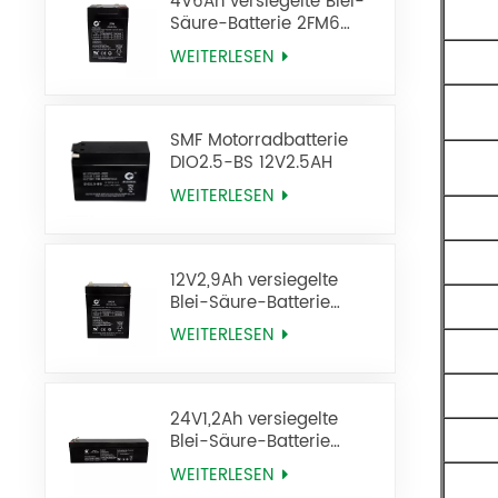
4V6Ah versiegelte Blei-
Säure-Batterie 2FM6
USV-Batterie
WEITERLESEN
SMF Motorradbatterie
DIO2.5-BS 12V2.5AH
WEITERLESEN
12V2,9Ah versiegelte
Blei-Säure-Batterie
6FM2,9 USV-Batterie
WEITERLESEN
24V1,2Ah versiegelte
Blei-Säure-Batterie
12FM1,2 USV-Batterie
WEITERLESEN