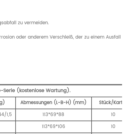
gsabfall zu vermeiden.
rrosion oder anderem Verschleiß, der zu einem Ausfall
-Serie (kostenlose Wartung).
kg)
Abmessungen (L-B-H) (mm)
Stück/Karton
44/1,5
113*69*88
10
113*69*106
10